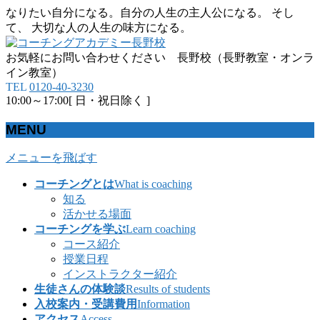
なりたい自分になる。自分の人生の主人公になる。 そし
て、 大切な人の人生の味方になる。
お気軽にお問い合わせください 長野校（長野教室・オンラ
イン教室）
TEL
0120-40-3230
10:00～17:00[ 日・祝日除く ]
MENU
メニューを飛ばす
コーチングとは
What is coaching
知る
活かせる場面
コーチングを学ぶ
Learn coaching
コース紹介
授業日程
インストラクター紹介
生徒さんの体験談
Results of students
入校案内・受講費用
Information
アクセス
Access