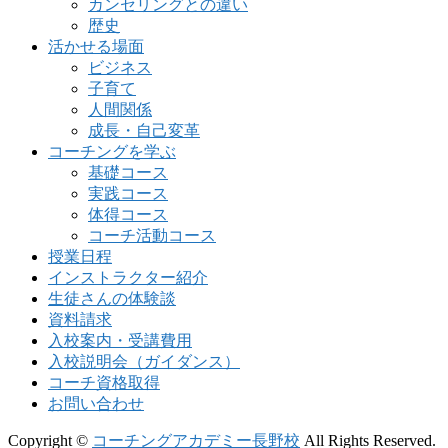
カンセリングとの違い
歴史
活かせる場面
ビジネス
子育て
人間関係
成長・自己変革
コーチングを学ぶ
基礎コース
実践コース
体得コース
コーチ活動コース
授業日程
インストラクター紹介
生徒さんの体験談
資料請求
入校案内・受講費用
入校説明会（ガイダンス）
コーチ資格取得
お問い合わせ
Copyright ©
コーチングアカデミー長野校
All Rights Reserved.