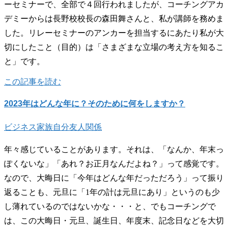
ーセミナーで、全部で４回行われましたが、コーチングアカ
デミーからは長野校校長の森田舞さんと、私が講師を務めま
した。リレーセミナーのアンカーを担当するにあたり私が大
切にしたこと（目的）は「さまざまな立場の考え方を知るこ
と」です。
この記事を読む
2023年はどんな年に？そのために何をしますか？
ビジネス
家族
自分
友人関係
年々感じていることがあります。それは、「なんか、年末っ
ぽくないな」「あれ？お正月なんだよね？」って感覚です。
なので、大晦日に「今年はどんな年だっただろう」って振り
返ることも、元旦に「1年の計は元旦にあり」というのも少
し薄れているのではないかな・・・と、でもコーチングで
は、この大晦日・元旦、誕生日、年度末、記念日などを大切