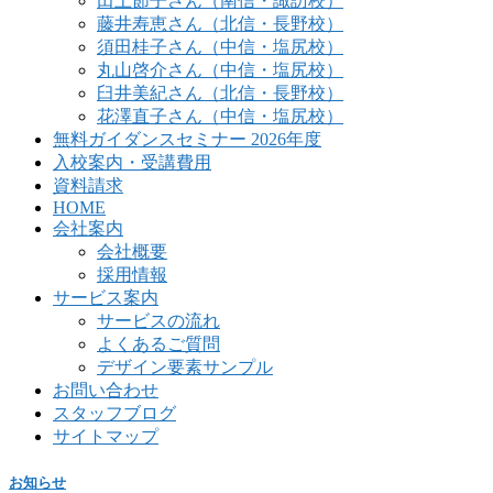
田上節子さん（南信・諏訪校）
藤井寿恵さん（北信・長野校）
須田桂子さん（中信・塩尻校）
丸山啓介さん（中信・塩尻校）
臼井美紀さん（北信・長野校）
花澤直子さん（中信・塩尻校）
無料ガイダンスセミナー 2026年度
入校案内・受講費用
資料請求
HOME
会社案内
会社概要
採用情報
サービス案内
サービスの流れ
よくあるご質問
デザイン要素サンプル
お問い合わせ
スタッフブログ
サイトマップ
お知らせ