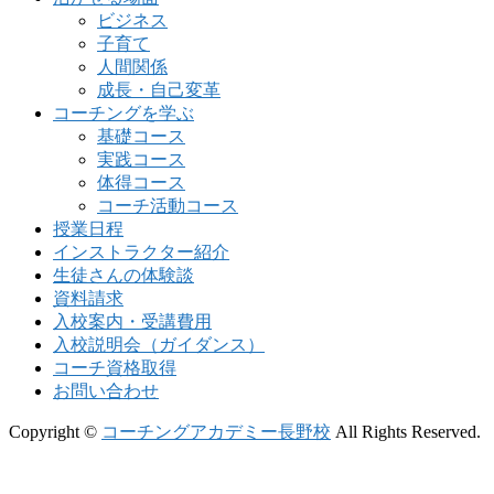
ビジネス
子育て
人間関係
成長・自己変革
コーチングを学ぶ
基礎コース
実践コース
体得コース
コーチ活動コース
授業日程
インストラクター紹介
生徒さんの体験談
資料請求
入校案内・受講費用
入校説明会（ガイダンス）
コーチ資格取得
お問い合わせ
Copyright ©
コーチングアカデミー長野校
All Rights Reserved.