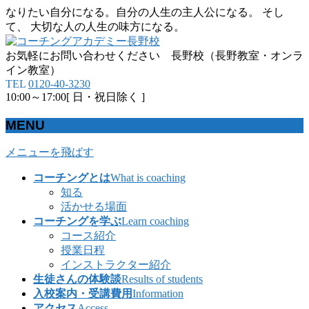
なりたい自分になる。自分の人生の主人公になる。 そし
て、 大切な人の人生の味方になる。
お気軽にお問い合わせください 長野校（長野教室・オンラ
イン教室）
TEL
0120-40-3230
10:00～17:00[ 日・祝日除く ]
MENU
メニューを飛ばす
コーチングとは
What is coaching
知る
活かせる場面
コーチングを学ぶ
Learn coaching
コース紹介
授業日程
インストラクター紹介
生徒さんの体験談
Results of students
入校案内・受講費用
Information
アクセス
Access