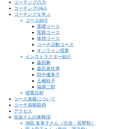
コーチングの力
コーチングQ&A
コーチングを学ぶ
コース紹介
基礎コース
実践コース
体得コース
コーチ活動コース
オンライン授業
インストラクター紹介
森田舞
森田真佐男
田中優美子
土橋桂子
福盛二郎
授業日程
コース進級について
コーチ資格取得
アクセス
生徒さんの体験談
池田 友美子さん（北信・長野校）