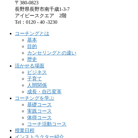
〒380-0823
長野県長野市南千歳1-3-7
アイビースクエア 2階
Tel：0120 - 40 -3230
コーチングとは
基本
目的
カンセリングとの違い
歴史
活かせる場面
ビジネス
子育て
人間関係
成長・自己変革
コーチングを学ぶ
基礎コース
実践コース
体得コース
コーチ活動コース
授業日程
インストラクター紹介