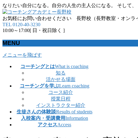
なりたい自分になる。自分の人生の主人公になる。 そして、
お気軽にお問い合わせください 長野校（長野教室・オンラ
TEL 0120-40-3230
10:00～17:00[ 日・祝日除く ]
MENU
メニューを飛ばす
コーチングとは
What is coaching
知る
活かせる場面
コーチングを学ぶ
Learn coaching
コース紹介
授業日程
インストラクター紹介
生徒さんの体験談
Results of students
入校案内・受講費用
Information
アクセス
Access