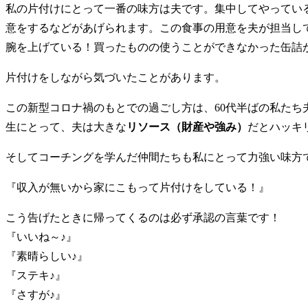
私の片付けにとって一番の味方は夫です。集中してやってい
意をするなどがあげられます。この食事の用意を夫が担当し
腕を上げている！買ったものの使うことができなかった缶詰
片付けをしながら気づいたことがあります。
この新型コロナ禍のもとでの過ごし方は、60代半ばの私た
生にとって、夫は大きな
リソース（財産や強み）
だとハッキ
そしてコーチングを学んだ仲間たちも私にとって力強い味方
『収入が無いから家にこもって片付けをしている！』
こう告げたときに帰ってくるのは必ず承認の言葉です！
『いいね～♪』
『素晴らしい♪』
『ステキ♪』
『さすが♪』