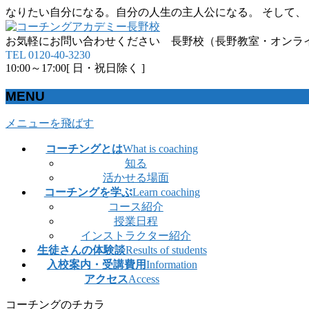
なりたい自分になる。自分の人生の主人公になる。 そして、
お気軽にお問い合わせください 長野校（長野教室・オンラ
TEL 0120-40-3230
10:00～17:00[ 日・祝日除く ]
MENU
メニューを飛ばす
コーチングとは
What is coaching
知る
活かせる場面
コーチングを学ぶ
Learn coaching
コース紹介
授業日程
インストラクター紹介
生徒さんの体験談
Results of students
入校案内・受講費用
Information
アクセス
Access
コーチングのチカラ