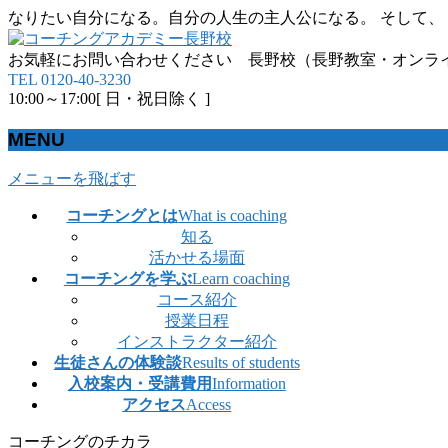
なりたい自分になる。自分の人生の主人公になる。 そして、
お気軽にお問い合わせください 長野校（長野教室・オンラ
TEL 0120-40-3230
10:00～17:00[ 日・祝日除く ]
MENU
メニューを飛ばす
コーチングとは
What is coaching
知る
活かせる場面
コーチングを学ぶ
Learn coaching
コース紹介
授業日程
インストラクター紹介
生徒さんの体験談
Results of students
入校案内・受講費用
Information
アクセス
Access
コーチングのチカラ