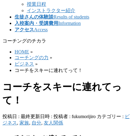
授業日程
インストラクター紹介
生徒さんの体験談
Results of students
入校案内・受講費用
Information
アクセス
Access
コーチングのチカラ
HOME
»
コーチングの力
»
ビジネス
»
コーチをスキーに連れてって！
コーチをスキーに連れてっ
て！
投稿日 :
最終更新日時 :
投稿者 :
fukumorijiro
カテゴリー :
ビ
ジネス
,
家族
,
自分
,
友人関係