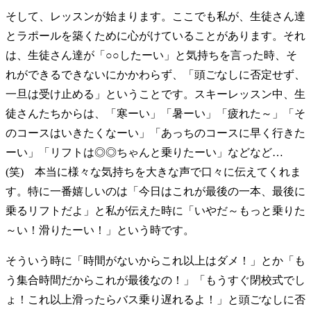
そして、レッスンが始まります。ここでも私が、生徒さん達
とラポールを築くために心がけていることがあります。それ
は、生徒さん達が「○○したーい」と気持ちを言った時、そ
れができるできないにかかわらず、「頭ごなしに否定せず、
一旦は受け止める」ということです。スキーレッスン中、生
徒さんたちからは、「寒ーい」「暑ーい」「疲れた～」「そ
のコースはいきたくなーい」「あっちのコースに早く行きた
ーい」「リフトは◎◎ちゃんと乗りたーい」などなど…
(笑) 本当に様々な気持ちを大きな声で口々に伝えてくれま
す。特に一番嬉しいのは「今日はこれが最後の一本、最後に
乗るリフトだよ」と私が伝えた時に「いやだ～もっと乗りた
～い！滑りたーい！」という時です。
そういう時に「時間がないからこれ以上はダメ！」とか「も
う集合時間だからこれが最後なの！」「もうすぐ閉校式でし
ょ！これ以上滑ったらバス乗り遅れるよ！」と頭ごなしに否