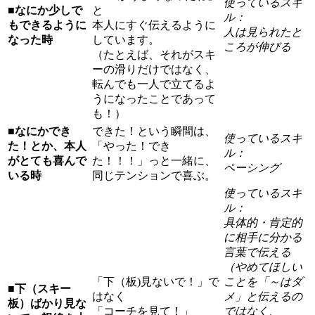
使っているスキ
■なにか少しで
と
ル：
もできるように
本人にすぐ伝えるように
人は見られたと
なった時
しています。
ころが伸びる
（たとえば、それがスキ
ーの滑りだけではなく、
転んでも一人で立てるよ
うになったことであって
も！）
■なにかでき
できた！という瞬間は、
使っているスキ
た！とか、本人
「やった！でき
ル：
がとても喜んで
た！！！」っと一緒に、
ペーシング
いる時
同じテンションで喜ぶ。
使っているスキ
ル：
具体的・肯定的
に相手に分かる
言葉で伝える
（やめてほしい
「下（板)見ないで！」で
ことを「～はダ
■下（スキー
はなく
メ」と伝えるの
板）ばかり見な
「コーチを見て！」
ではなく、