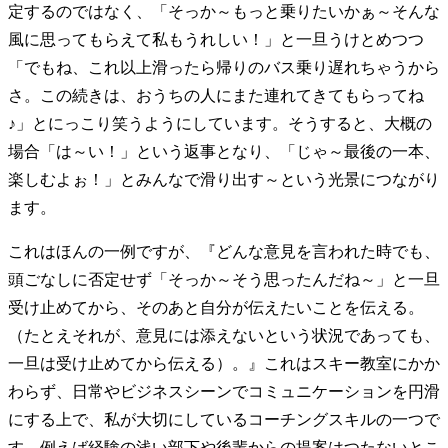
定するのではなく、「そっか～もっと乗りたいかぁ～そんな
風に思ってもらえて私もうれしい！」と一旦うけとめつつ
「でもね、これ以上滑ったら帰りのバス乗り遅れちゃうから
さ。この続きは、おうちの人にまた連れてきてもらってね
♪」とにっこり笑うようにしています。そうすると、大概の
場合「は～い！」という返事となり、「じゃ～最後の一本、
楽しむよぉ！」とみんなで滑り出す～という光景につながり
ます。
これはほんの一例ですが、『どんな意見を言われた時でも、
頭ごなしに否定せず「そっか～そう思ったんだね～」と一旦
受け止めてから、そのあと自分が伝えたいことを伝える。
（たとえそれが、意見には添えないという状況であっても、
一旦は受け止めてから伝える）。』これはスキー教室にかか
わらず、日常やビジネスシーンでコミュニケーションを円滑
にする上で、私が大切にしているコーチングスキルの一つで
す。例えば経験の浅い部下や後輩からの提案はつたないとこ