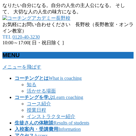
なりたい自分になる。自分の人生の主人公になる。 そし
て、 大切な人の人生の味方になる。
お気軽にお問い合わせください 長野校（長野教室・オンラ
イン教室）
TEL
0120-40-3230
10:00～17:00[ 日・祝日除く ]
MENU
メニューを飛ばす
コーチングとは
What is coaching
知る
活かせる場面
コーチングを学ぶ
Learn coaching
コース紹介
授業日程
インストラクター紹介
生徒さんの体験談
Results of students
入校案内・受講費用
Information
アクセス
Access