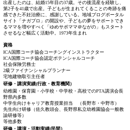
出産したのは、結婚15年目の37歳。その後流産を経験し、
第2子を41歳で出産。子どもが生まれてくることの奇跡を痛
感できた不妊治療に、感謝している。地域ブログポータル
サイト「ナガブロ」の開設や、子どもの夢をサポートでき
るママを増やすべく「ゆめサポママ＠ながの」もスタート
させるなど幅広く活動中。1973年生まれ
資格
ICA国際コーチ協会コーチングインストラクター
ICA国際コーチ協会認定ポテンシャルコーチ
社会保険労務士
2級ファイナンシャルプランナー
宅地建物取引主任者
研修・講演実績(行政・教育機関）
幼稚園・保育園・小学校・中学校・高校でのPTA講演会長
野県内多数
中学生向けキャリア教育授業担当 （長野市・中野市）
先生向け研修（佐久教頭会、長野県私立幼稚園協会一般教
諭研修等）
等他多数
研修・講演・活動実績(民間）