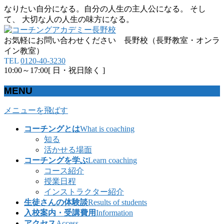
なりたい自分になる。自分の人生の主人公になる。 そし
て、 大切な人の人生の味方になる。
お気軽にお問い合わせください 長野校（長野教室・オンラ
イン教室）
TEL
0120-40-3230
10:00～17:00[ 日・祝日除く ]
MENU
メニューを飛ばす
コーチングとは
What is coaching
知る
活かせる場面
コーチングを学ぶ
Learn coaching
コース紹介
授業日程
インストラクター紹介
生徒さんの体験談
Results of students
入校案内・受講費用
Information
アクセス
Access