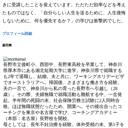
きに受講したことを覚えています。ただただ効率などを考え
たものではなく、「自分らしい人生を送るために、人生後悔
しないために、何を優先するか？」の学びは衝撃的でした。
プロフィール詳細
森田舞
長野市立後町小、西部中、長野東高校を卒業して、神奈川
県厚木市にある湘北短期大学に進学。神奈川県で就職する
も2年で退職し、結婚。夫と共に、ワーキングホリデービザ
でオーストラリアへ。帰国後、さまざまな働き方を経験。
夫の一言で、神奈川から私の育った長野市へ引越し（28
歳）。その際、夫婦無職で就職活動も難航する中、一念発
起。半年間の死闘の末、社会保険労務士試験に2人同時合
格。ほぼ無職状態だったため、開業へ。その後出合ったコ
ーチングを東京や名古屋で学び、コーチングアカデミー
（本部：名古屋）長野校を開校。
母としては、長年不妊治療を経験。体外受精の末、第1子を