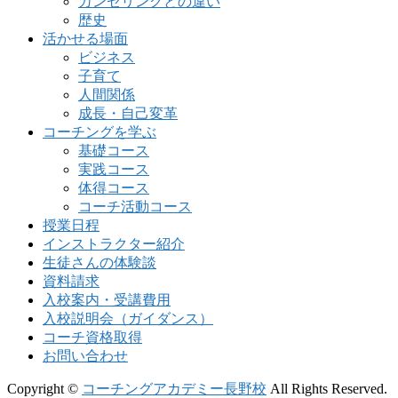
カンセリングとの違い
歴史
活かせる場面
ビジネス
子育て
人間関係
成長・自己変革
コーチングを学ぶ
基礎コース
実践コース
体得コース
コーチ活動コース
授業日程
インストラクター紹介
生徒さんの体験談
資料請求
入校案内・受講費用
入校説明会（ガイダンス）
コーチ資格取得
お問い合わせ
Copyright ©
コーチングアカデミー長野校
All Rights Reserved.