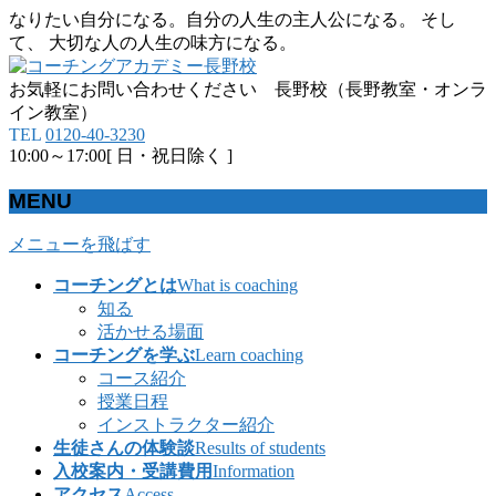
なりたい自分になる。自分の人生の主人公になる。 そし
て、 大切な人の人生の味方になる。
お気軽にお問い合わせください 長野校（長野教室・オンラ
イン教室）
TEL
0120-40-3230
10:00～17:00[ 日・祝日除く ]
MENU
メニューを飛ばす
コーチングとは
What is coaching
知る
活かせる場面
コーチングを学ぶ
Learn coaching
コース紹介
授業日程
インストラクター紹介
生徒さんの体験談
Results of students
入校案内・受講費用
Information
アクセス
Access